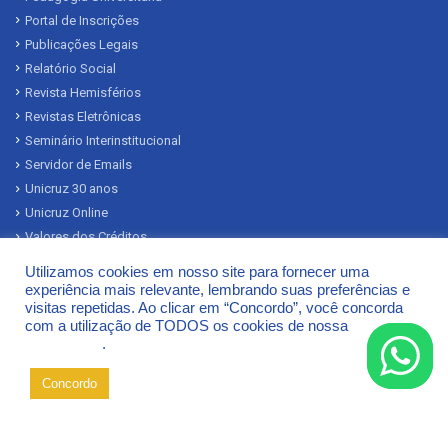
Portal de Inscrições
Publicações Legais
Relatório Social
Revista Hemisférios
Revistas Eletrônicas
Seminário Interinstitucional
Servidor de Emails
Unicruz 30 anos
Unicruz Online
Valores dos Créditos
Relatório de Transparência e Igualdade Salarial de Mulheres e Homens
Utilizamos cookies em nosso site para fornecer uma
experiência mais relevante, lembrando suas preferências e
visitas repetidas. Ao clicar em “Concordo”, você concorda
E-MEC
com a utilização de TODOS os cookies de nossa
Política de
Privacidade
.
Concordo